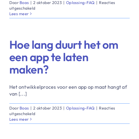
Door
Boas
|
2 oktober 2023
|
Oplossing-FAQ
|
Reacties
voor
uitgeschakeld
Wat
Lees meer
is
mijn
rol
als
Hoe lang duurt het om
opdrachtgever
tijdens
een app te laten
de
ontwikkeling?
maken?
​Het ontwikkelproces voor een app op maat hangt af
van [...]
Door
Boas
|
2 oktober 2023
|
Oplossing-FAQ
|
Reacties
voor
uitgeschakeld
Hoe
Lees meer
lang
duurt
het