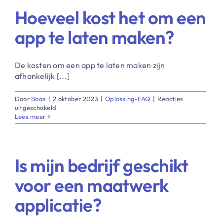
om
Hoeveel kost het om een
een
app
app te laten maken?
te
laten
maken?
​De kosten om een app te laten maken zijn
afhankelijk [...]
Door
Boas
|
2 oktober 2023
|
Oplossing-FAQ
|
Reacties
voor
uitgeschakeld
Hoeveel
Lees meer
kost
het
om
een
Is mijn bedrijf geschikt
app
te
voor een maatwerk
laten
maken?
applicatie?