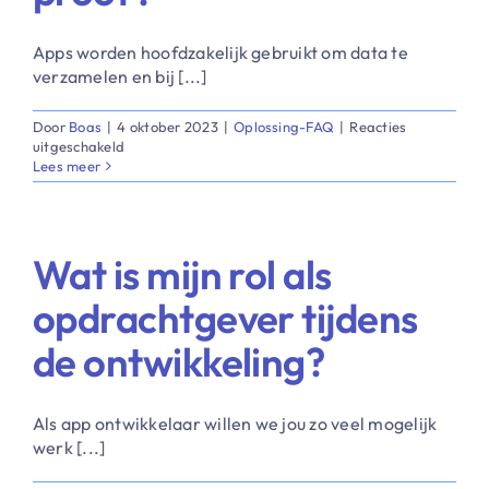
Contact
of
Google
​Apps worden hoofdzakelijk gebruikt om data te
Play
Store?
verzamelen en bij [...]
Door
Boas
|
4 oktober 2023
|
Oplossing-FAQ
|
Reacties
voor
uitgeschakeld
Is
Lees meer
een
app
op
maat
Wat is mijn rol als
AVG
proof?
opdrachtgever tijdens
de ontwikkeling?
​Als app ontwikkelaar willen we jou zo veel mogelijk
werk [...]