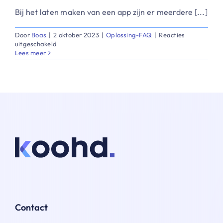
​Bij het laten maken van een app zijn er meerdere [...]
Door
Boas
|
2 oktober 2023
|
Oplossing-FAQ
|
Reacties
voor
uitgeschakeld
Is
Lees meer
mijn
bedrijf
geschikt
voor
een
maatwerk
applicatie?
Contact