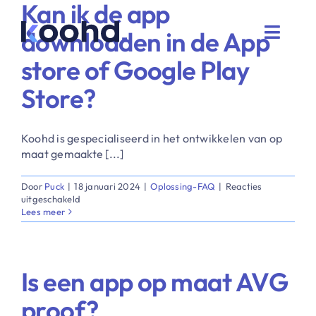
Kan ik de app
Ga
naar
downloaden in de App
inhoud
Toggle
Naviga
store of Google Play
Proces
Store?
Oplossingen
Koohd is gespecialiseerd in het ontwikkelen van op
maat gemaakte [...]
Maatwerk
Door
Puck
|
18 januari 2024
|
Oplossing-FAQ
|
Reacties
voor
uitgeschakeld
Cases
Kan
Lees meer
ik
de
Blog
app
downloaden
Is een app op maat AVG
in
Over
de
proof?
App
store