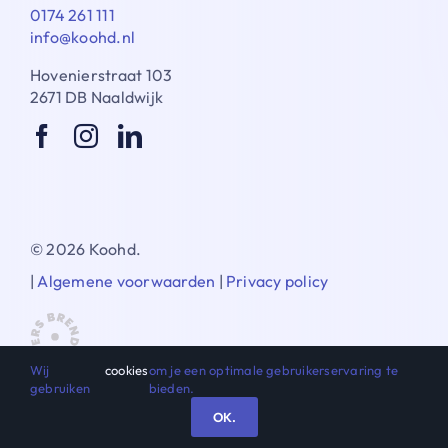
0174 261 111
info@koohd.nl
Hovenierstraat 103
2671 DB Naaldwijk
© 2026 Koohd.
|
Algemene voorwaarden
|
Privacy policy
Wij
cookies
om je een optimale gebruikerservaring te
gebruiken
bieden.
OK.