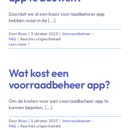
Contact
​Doordat we al een basis voorraadbeheer app
hebben waarin de [...]
Door
Boas
|
5 oktober 2023
|
Voorraadbeheer -
voor
FAQ
|
Reacties uitgeschakeld
Hoe
Lees meer
lang
duurt
het
om
​Wat kost een
een
voorraadbeheer
voorraadbeheer app?
app
te
bouwen?
​Om de kosten voor een voorraadbeheer app te
kunnen bepalen, [...]
Door
Boas
|
5 oktober 2023
|
Voorraadbeheer -
voor
FAQ
|
Reacties uitgeschakeld