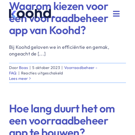
Waarom kiezen voor
Ga
naar
een voorraadbeheer
inhoud
Toggle
Naviga
app van Koohd?
Proces
​Bij Koohd geloven we in efficiëntie en gemak,
Oplossingen
ongeacht de [...]
Door
Boas
|
5 oktober 2023
|
Voorraadbeheer -
Maatwerk
voor
FAQ
|
Reacties uitgeschakeld
Waarom
Lees meer
kiezen
Cases
voor
een
voorraadbeheer
Blog
Hoe lang duurt het om
app
van
een voorraadbeheer
Koohd?
Over
app te bouwen?