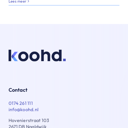
Lees meer
Wat
kost
een
voorraadbeheer
app?
Contact
0174 261 111
info@koohd.nl
Hovenierstraat 103
2671 DB Naaldwijk